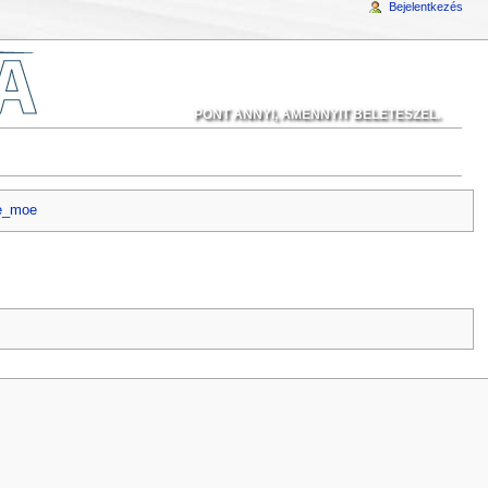
Bejelentkezés
PONT ANNYI, AMENNYIT BELETESZEL.
te_moe