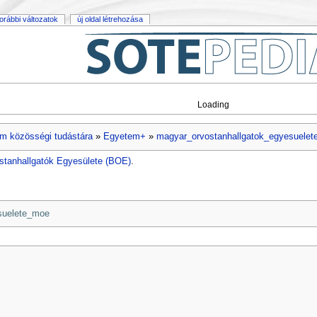
orábbi változatok
új oldal létrehozása
Loading
m közösségi tudástára
»
Egyetem+
»
magyar_orvostanhallgatok_egyesuele
ostanhallgatók Egyesülete (BOE)
.
suelete_moe