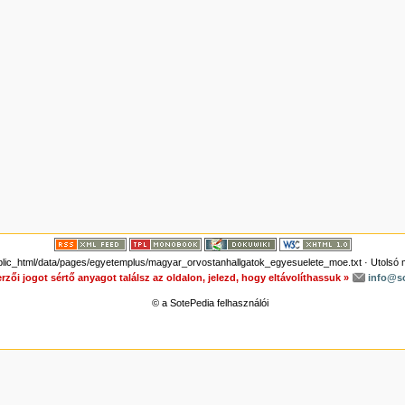
lic_html/data/pages/egyetemplus/magyar_orvostanhallgatok_egyesuelete_moe.txt
· Utolsó 
rzői jogot sértő anyagot találsz az oldalon, jelezd, hogy eltávolíthassuk »
info@s
© a SotePedia felhasználói