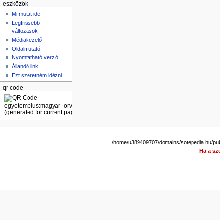
eszközök
Mi mutat ide
Legfrissebb
változások
Médiakezelő
Oldalmutató
Nyomtatható verzió
Állandó link
Ezt szeretném idézni
qr code
/home/u389409707/domains/sotepedia.hu/pub
Ha a sze