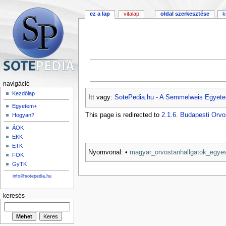
ez a lap
vitalap
oldal szerkesztése
k
navigáció
Kezdőlap
Itt vagy:
SotePedia.hu - A Semmelweis Egyete
Egyetem+
This page is redirected to
2.1.6. Budapesti Orv
Hogyan?
ÁOK
EKK
ETK
Nyomvonal:
•
magyar_orvostanhallgatok_egye
FOK
GyTK
info@sotepedia.hu
keresés