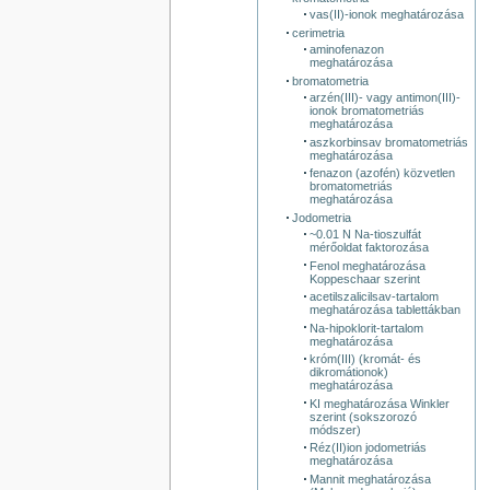
vas(II)-ionok meghatározása
cerimetria
aminofenazon
meghatározása
bromatometria
arzén(III)- vagy antimon(III)-
ionok bromatometriás
meghatározása
aszkorbinsav bromatometriás
meghatározása
fenazon (azofén) közvetlen
bromatometriás
meghatározása
Jodometria
~0.01 N Na-tioszulfát
mérőoldat faktorozása
Fenol meghatározása
Koppeschaar szerint
acetilszalicilsav-tartalom
meghatározása tablettákban
Na-hipoklorit-tartalom
meghatározása
króm(III) (kromát- és
dikromátionok)
meghatározása
KI meghatározása Winkler
szerint (sokszorozó
módszer)
Réz(II)ion jodometriás
meghatározása
Mannit meghatározása