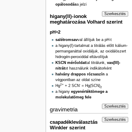
opálosodás
a jelzi
Szerkesztés
higany(II)-ionok
meghatározása Volhard szerint
pH≈2
salétromsav
val állítjuk be a pH-t
a higany(I)-tartalmat a titrálás előtt kálium-
permanganáttal oxidáljuk, az oxidálószert
hidrogén-peroxiddal eltávolítjuk
KSCN mérőoldat
tal titrálunk,
vas(III)-
nitrát
ot használunk indikátorként
halvány drappos rózsaszín
a
végpontban az oldat színe
2+
-
Hg
+ 2 SCN
= Hg(SCN)
2
a higany
egyenértéktömege a
molekulatömeg fele
Szerkesztés
gravimetria
Szerkesztés
csapadékleválasztás
Winkler szerint