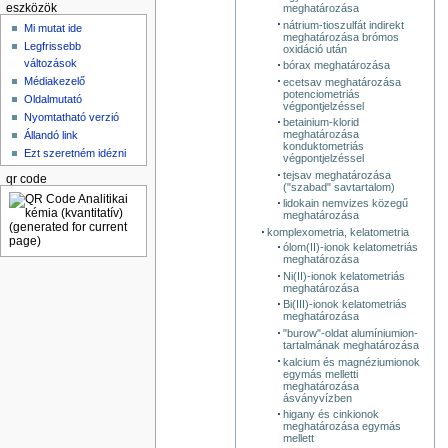
meghatározása
eszközök
nátrium-tioszulfát indirekt
Mi mutat ide
meghatározása brómos
Legfrissebb
oxidáció után
változások
bórax meghatározása
Médiakezelő
ecetsav meghatározása
potenciometriás
Oldalmutató
végpontjelzéssel
Nyomtatható verzió
betainium-klorid
meghatározása
Állandó link
konduktometriás
Ezt szeretném idézni
végpontjelzéssel
tejsav meghatározása
qr code
("szabad" savtartalom)
lidokain nemvizes közegű
meghatározása
komplexometria, kelatometria
ólom(II)-ionok kelatometriás
meghatározása
Ni(II)-ionok kelatometriás
meghatározása
Bi(III)-ionok kelatometriás
meghatározása
"burow"-oldat alumíniumion-
tartalmának meghatározása
kalcium és magnéziumionok
egymás melletti
meghatározása
ásványvízben
higany és cinkionok
meghatározása egymás
mellett