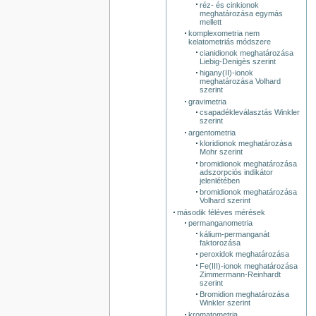
réz- és cinkionok
meghatározása egymás
mellett
komplexometria nem
kelatometriás módszere
cianidionok meghatározása
Liebig-Denigès szerint
higany(II)-ionok
meghatározása Volhard
szerint
gravimetria
csapadékleválasztás Winkler
szerint
argentometria
kloridionok meghatározása
Mohr szerint
bromidionok meghatározása
adszorpciós indikátor
jelenlétében
bromidionok meghatározása
Volhard szerint
második féléves mérések
permanganometria
kálium-permanganát
faktorozása
peroxidok meghatározása
Fe(III)-ionok meghatározása
Zimmermann-Reinhardt
szerint
Bromidion meghatározása
Winkler szerint
kromatometria