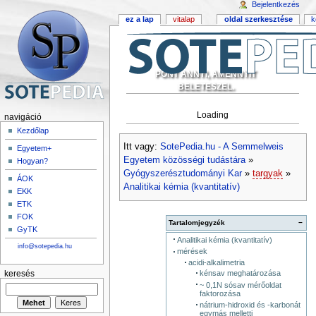
Bejelentkezés
ez a lap
vitalap
oldal szerkesztése
k
PONT ANNYI, AMENNYIT
BELETESZEL.
Loading
navigáció
Kezdőlap
Itt vagy:
SotePedia.hu - A Semmelweis
Egyetem+
Egyetem közösségi tudástára
»
Hogyan?
Gyógyszerésztudományi Kar
»
targyak
»
ÁOK
Analitikai kémia (kvantitatív)
EKK
ETK
FOK
Tartalomjegyzék
−
GyTK
Analitikai kémia (kvantitatív)
info@sotepedia.hu
mérések
acidi-alkalimetria
kénsav meghatározása
keresés
~ 0,1N sósav mérőoldat
faktorozása
nátrium-hidroxid és -karbonát
egymás melletti