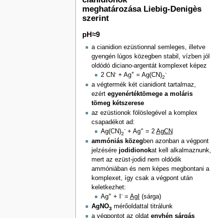
meghatározása Liebig-Denigès
szerint
pH≈9
a cianidion ezüstionnal semleges, illetve
gyengén lúgos közegben stabil, vízben jól
oldódó diciano-argentát komplexet képez
-
+
-
2 CN
+ Ag
= Ag(CN)
2
a végtermék két cianidiont tartalmaz,
ezért
egyenértéktömege a moláris
tömeg kétszerese
az ezüstionok fölöslegével a komplex
csapadékot ad:
-
+
Ag(CN)
+ Ag
= 2
AgCN
2
ammóniás közeg
ben azonban a végpont
jelzésére
jodidionok
at kell alkalmaznunk,
mert az ezüst-jodid nem oldódik
ammóniában és nem képes megbontani a
komplexet, így csak a végpont után
keletkezhet:
+
-
Ag
+ I
=
AgI
(sárga)
AgNO
mérőoldattal titrálunk
3
a végpontot az oldat
enyhén sárgás