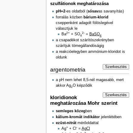
szulfátionok meghatározása
pH=2
-es oldatból (
sósav
as savanyítás)
forralás közben
bárium-klorid
cseppenként adagolt fölöslegével
választjuk le
2+
2-
Ba
+ SO
=
BaSO
4
4
a csapadékot szárítószekrényben
szárítjuk tömegállandóságig
a reakcióelegyben ammónium-kloridot is
oldunk
Szerkesztés
argentometria
a pH nem lehet 8,5-nél magasabb, mert
akkor Ag
O képződik
2
Szerkesztés
kloridionok
meghatározása Mohr szerint
semleges közeg
ben
kálium-kromát indikátor
jelenlétében
ezüst-nitrát
mérőoldattal
+
-
Ag
+ Cl
=
AgCl