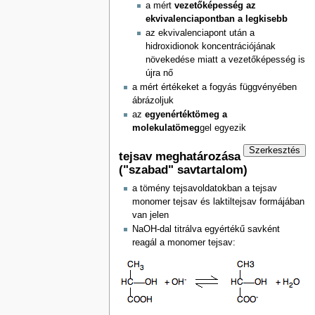
a mért
vezetőképesség az
ekvivalenciapontban a legkisebb
az ekvivalenciapont után a
hidroxidionok koncentrációjának
növekedése miatt a vezetőképesség is
újra nő
a mért értékeket a fogyás függvényében
ábrázoljuk
az
egyenértéktömeg a
molekulatömeg
gel egyezik
Szerkesztés
tejsav meghatározása
("szabad" savtartalom)
a tömény tejsavoldatokban a tejsav
monomer tejsav és laktiltejsav formájában
van jelen
NaOH-dal titrálva egyértékű savként
reagál a monomer tejsav: