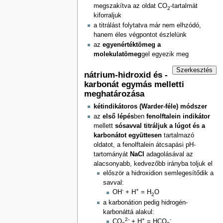
megszakítva az oldat CO
-tartalmát
2
kiforraljuk
a titrálást folytatva már nem elhzódó,
hanem éles végpontot észlelünk
az
egyenértéktömeg a
molekulatömeg
gel egyezik meg
Szerkesztés
nátrium-hidroxid és -
karbonát egymás melletti
meghatározása
kétindikátoros (Warder-féle) módszer
az
első lépés
ben
fenolftalein indikátor
mellett
sósavval titráljuk a lúgot és a
karbonátot együttesen
tartalmazó
oldatot, a fenolftalein átcsapási pH-
tartományát
NaCl
adagolásával az
alacsonyabb, kedvezőbb irányba toljuk el
először a hidroxidion semlegesítődik a
savval:
-
+
OH
+ H
= H
O
2
a karbonátion pedig hidrogén-
karbonáttá alakul:
2-
+
-
CO
+ H
= HCO