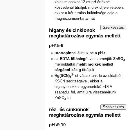
kalciumionokat 12-es pH értéknél
közvetlenül titráljuk murexid jelenlétében,
ekkor a két titrálás különbsége adja a
magnéziumion-tartalmat
Szerkesztés
higany és cinkionok
meghatározása egymás mellett
pH≈5-6
urotropin
nal állítjuk be a pH-t
az
EDTA fölösleg
ét visszamérjük
ZnSO
4
mérőoldattal
metiltimolkék
mellett
sárgából kékig
titráljuk
2-
Hg(SCN)
-ot választunk le az oldatból
4
KSCN segítségével, ekkor a
higanyionokkal egyenértékű EDTA
szabadul föl, amit újra visszamérünk
ZnSO
-tal
4
Szerkesztés
réz- és cinkionok
meghatározása egymás mellett
pH≈9-10