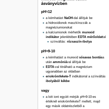
ásványvízben
pH≈12
a kémhatást
NaOH
-dal állítjuk be
a hidroxidionok maszkírozzák a
magnéziumionokat
a kalciumionok mérhetők
murexid
indikátor
jelenlétében
EDTA mérőoldat
tal
színváltás:
rózsaszín-ibolya
pH≈9-10
a kémhatást a murexid
sósavas bontás
a
után
ammóniá
val állítjuk be
EDTA
-val titrálható a magnézium
ugyanabban az oldatban
eriokrómfekete-T
indikátorral a színváltás
ibolyából kékbe
vagy
a két iont együtt mérjük pH≈9-10-es
értéknél eriokrómfeketeT mellett, majd
egy másik oldatrészletből a