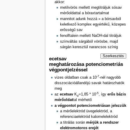
akkor:
metilvörös mellett megtitráljuk sósav
mérőoldattal a bóraxtartalmat
mannitot adunk hozzá » a bórsavból
keletkező komplex egyértékű, közepes
erősségű sav
fenolftalein mellett NaOH-dal titráljuk
színváltás sárgából vörösbe, majd
sárgán keresztül narancsos színig
Szerkesztés
ecetsav
meghatározása potenciometriás
végpontjelzéssel
-7
vizes oldatban csak a 10
-nél nagyobb
disszociációállandójú savak határozhatók
meg
-5
az
ecetsav
K
=1,85 * 10
, így
erős bázis
d
mérőoldat
tal mérhető
a végpontot potenciometriásan jelezzük
a mérőelektród üvegelektród, a
referenciaelektród kalomelelektród
a titrálás során
mérjük a rendszer
elektromotoros erejét