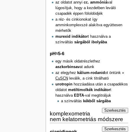
az oldatot annyi
cc. ammóniá
val
lúgosítjuk, hogy a kezdetben leváló
csapadék éppen föloldódjék
a réz- és cinkionokat így
amminkomplexszé alakítva együttesen
mérhetők
murexid indikátor
t használva a
színváltás
sárgából ibolyába
pH≈5-6
egy másik oldatrészlethez
aszkorbinsav
at adunk
az elegyhez
kálium-rodanid
ot öntünk »
CuSCN
leválik, a cink titrálható
urotropin
hozzáadása után a csapadékos
oldatot
metiltimolkék indikátor
t
használva
EDTA
-val megtitráljuk
a színváltás
kékből sárgába
Szerkesztés
komplexometria
nem kelatometriás módszere
Szerkesztés
cianidionok