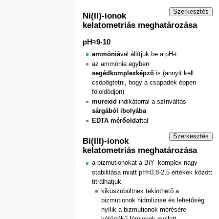
Szerkesztés
Ni(II)-ionok
kelatometriás meghatározása
pH≈9-10
ammóniá
val állítjuk be a pH-t
az ammónia egyben
segédkomplexképző
is (annyit kell
csöpögtetni, hogy a csapadék éppen
föloldódjon)
murexid
indikátorral a színváltás
sárgából ibolyába
EDTA mérőoldat
tal
Szerkesztés
Bi(III)-ionok
kelatometriás meghatározása
-
a bizmutionokat a BiY
komplex nagy
stabilitása miatt pH≈0,8-2,5 értékek között
titrálhatjuk
kiküszöböltnek tekinthető a
bizmutionok hidrolízise és lehetőség
nyílik a bizmutionok mérésére
kétértékű fémionok mellett