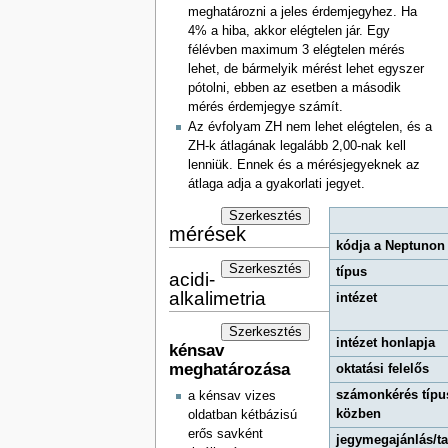
meghatározni a jeles érdemjegyhez. Ha
4% a hiba, akkor elégtelen jár. Egy
félévben maximum 3 elégtelen mérés
lehet, de bármelyik mérést lehet egyszer
pótolni, ebben az esetben a második
mérés érdemjegye számít.
Az évfolyam ZH nem lehet elégtelen, és a
ZH-k átlagának legalább 2,00-nak kell
lenniük. Ennek és a mérésjegyeknek az
átlaga adja a gyakorlati jegyet.
Szerkesztés
mérések
kódja a Neptunon
Szerkesztés
típus
acidi-
alkalimetria
intézet
Szerkesztés
intézet honlapja
kénsav
meghatározása
oktatási felelős
számonkérés típu
a kénsav vizes
közben
oldatban kétbázisú
erős savként
jegymegajánlás/t