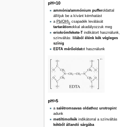
pH≈10
ammónia/ammónium puffer
oldattal
állítjuk be a kívánt kémhatást
a
Pb(OH)
csapadék leválását
2
tartarátion
okkal akadályozzuk meg
eriokrómfekete-T
indikátort használunk,
színváltás:
lilából élénk kék végleges
színig
EDTA mérőoldat
ot használunk
pH≈5
a
salétromsavas oldathoz urotropin
t
adunk
metiltimolkék
indikátorral a színváltás
kékből állandó sárgába