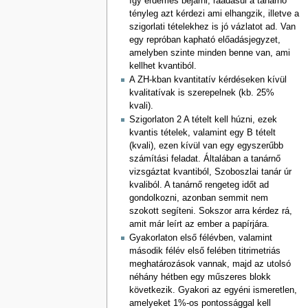
így érdemes bejárni, ráadásul a tanárnő
tényleg azt kérdezi ami elhangzik, illetve a
szigorlati tételekhez is jó vázlatot ad. Van
egy repróban kapható előadásjegyzet,
amelyben szinte minden benne van, ami
kellhet kvantiból.
A ZH-kban kvantitatív kérdéseken kívül
kvalitatívak is szerepelnek (kb. 25%
kvali).
Szigorlaton 2 A tételt kell húzni, ezek
kvantis tételek, valamint egy B tételt
(kvali), ezen kívül van egy egyszerűbb
számítási feladat. Általában a tanárnő
vizsgáztat kvantiból, Szoboszlai tanár úr
kvaliból. A tanárnő rengeteg időt ad
gondolkozni, azonban semmit nem
szokott segíteni. Sokszor arra kérdez rá,
amit már leírt az ember a papírjára.
Gyakorlaton első félévben, valamint
második félév első felében titrimetriás
meghatározások vannak, majd az utolsó
néhány hétben egy műszeres blokk
következik. Gyakori az egyéni ismeretlen,
amelyeket 1%-os pontossággal kell