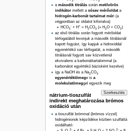
3
3
a
második titrálás
során
metilvörös
indikátor
mellett a
sósav mérőoldat
a
hidrogén-karbonát tartalmat mér
i (a
végpontban az oldatot kiforralva)
-
+
HCO
+ H
= H
CO
(» H
O + CO
)
3
2
3
2
2
az első titrálás során fogyott mérőoldat
térfogatából levonjuk a második titrálásnál
kapott fogyást, így kapjuk a hidroxiddal
egyenértékű sav térfogatát, a második
titrálásnál fogyott sav közvetlenül
ekvivalens a karbonáttartalommal (a
karbonátot egyértékű bázisként kezelve)
így a NaOH és a Na
CO
2
3
egyenértéktömeg
e is
a
molekulatömeg
gel egyezik meg
Szerkesztés
nátrium-tioszulfát
indirekt meghatározása brómos
oxidáció után
a tioszulfát brómmal (brómos vízzel)
hidrogénionok képződése közben szulfáttá
oxidálható:
2-
2-
S
O
+ 4 Br
+ 5 H
O = 2 SO
+ 8