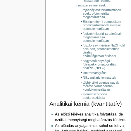
(Malaprade reakció)
műszeres mérések
tojáshéj foszfortartalmának
spektrofotometriás
meghatározása
Elixirium thymi compositum
bromidtartalmának mérése
potenciometriásan
fogkrém fluorid-tartalmának
meghatározása
potenciometriásan
foszforsav mérése NaOH-dal
cola-ban, potenciometriás
titrálás
számítógépvezérléssel
nagyhatékonyságú
folyadékkromatográfiás
analízis (HPLC)
ionkromatográfia
félkvantitatív iontesztek
többértékű gyenge savak
mérése vörösborban
konduktometriásan
atomabszorpciós
spektroszkópia
Analitikai kémia (kvantitatív)
Az előző féléves analitika folytatása, de
ezúttal mennyiségi meghatározás történik.
Az előadás anyaga nincs sehol se leírva,