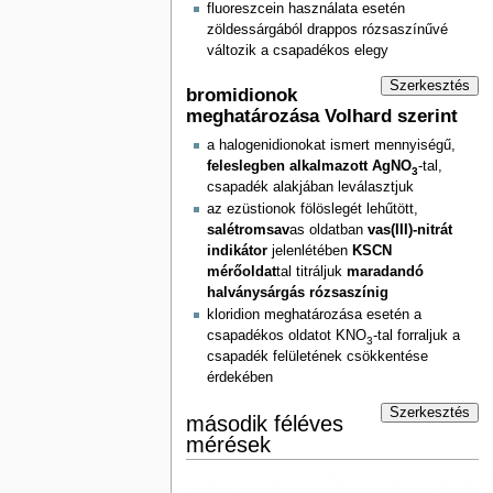
fluoreszcein használata esetén
zöldessárgából drappos rózsaszínűvé
változik a csapadékos elegy
Szerkesztés
bromidionok
meghatározása Volhard szerint
a halogenidionokat ismert mennyiségű,
feleslegben alkalmazott AgNO
-tal,
3
csapadék alakjában leválasztjuk
az ezüstionok fölöslegét lehűtött,
salétromsav
as oldatban
vas(III)-nitrát
indikátor
jelenlétében
KSCN
mérőoldat
tal titráljuk
maradandó
halványsárgás rózsaszínig
kloridion meghatározása esetén a
csapadékos oldatot KNO
-tal forraljuk a
3
csapadék felületének csökkentése
érdekében
Szerkesztés
második féléves
mérések