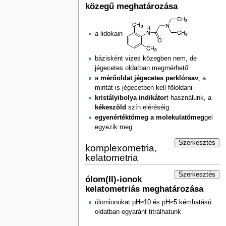
közegű meghatározása
a lidokain
bázisként vizes közegben nem, de
jégecetes oldatban megmérhető
a
mérőoldat jégecetes perklórsav
, a
mintát is jégecetben kell föloldani
kristályibolya indikátor
t használunk, a
kékeszöld
szín eléréséig
egyenértéktömeg a molekulatömeg
gel
egyezik meg
Szerkesztés
komplexometria,
kelatometria
Szerkesztés
ólom(II)-ionok
kelatometriás meghatározása
ólomionokat pH≈10 és pH≈5 kémhatású
oldatban egyaránt titrálhatunk