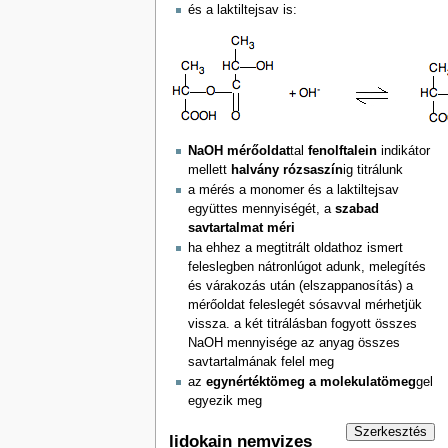
és a laktiltejsav is:
NaOH mérőoldat
tal
fenolftalein
indikátor
mellett
halvány rózsaszín
ig titrálunk
a mérés a monomer és a laktiltejsav
együttes mennyiségét, a
szabad
savtartalmat méri
ha ehhez a megtitrált oldathoz ismert
feleslegben nátronlúgot adunk, melegítés
és várakozás után (elszappanosítás) a
mérőoldat feleslegét sósavval mérhetjük
vissza. a két titrálásban fogyott összes
NaOH mennyisége az anyag összes
savtartalmának felel meg
az
egynértéktömeg a molekulatömeg
gel
egyezik meg
Szerkesztés
lidokain nemvizes