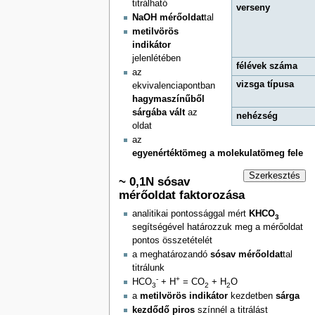
titrálható
verseny
NaOH mérőoldat
tal
metilvörös
indikátor
jelenlétében
félévek száma
az
vizsga típusa
ekvivalenciapontban
hagymaszínűből
sárgába vált
az
nehézség
oldat
az
egyenértéktömeg a molekulatömeg fele
Szerkesztés
~ 0,1N sósav
mérőoldat faktorozása
analitikai pontossággal mért
KHCO
3
segítségével határozzuk meg a mérőoldat
pontos összetételét
a meghatározandó
sósav mérőoldat
tal
titrálunk
-
+
HCO
+ H
= CO
+ H
O
3
2
2
a
metilvörös indikátor
kezdetben
sárga
kezdődő piros
színnél a titrálást