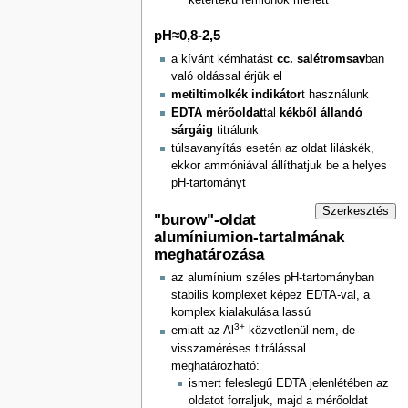
pH≈0,8-2,5
a kívánt kémhatást
cc. salétromsav
ban
való oldással érjük el
metiltimolkék indikátor
t használunk
EDTA mérőoldat
tal
kékből állandó
sárgáig
titrálunk
túlsavanyítás esetén az oldat liláskék,
ekkor ammóniával állíthatjuk be a helyes
pH-tartományt
Szerkesztés
"burow"-oldat
alumíniumion-tartalmának
meghatározása
az alumínium széles pH-tartományban
stabilis komplexet képez EDTA-val, a
komplex kialakulása lassú
3+
emiatt az Al
közvetlenül nem, de
visszaméréses titrálással
meghatározható:
ismert feleslegű EDTA jelenlétében az
oldatot forraljuk, majd a mérőoldat