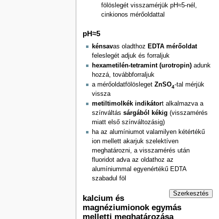
fölöslegét visszamérjük pH≈5-nél,
cinkionos mérőoldattal
pH≈5
kénsav
as oladthoz
EDTA mérőoldat
feleslegét adjuk és forraljuk
hexametilén-tetramint (urotropin)
adunk
hozzá, továbbforraljuk
a mérőoldatfölösleget
ZnSO
-tal mérjük
4
vissza
metiltimolkék indikátor
t alkalmazva a
színváltás
sárgából kékig
(visszamérés
miatt első színváltozásig)
ha az alumíniumot valamilyen kétértékű
ion mellett akarjuk szelektíven
meghatározni, a visszamérés után
fluoridot adva az oldathoz az
alumíniummal egyenértékű EDTA
szabadul föl
Szerkesztés
kalcium és
magnéziumionok egymás
melletti meghatározása