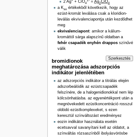
+
2-
2 Ag
+ CrO
=
Ag
CrO
4
2
4
a K
értékekből következik, hogy az
so
ezüst-kromát leválása csak a kloridion-
leválás ekvivalenciapontja után kezdődhet
meg
ekvivalenciapont
: amikor a kálium-
kromáttól sárga alapszínű oldatban a
fehér csapadék enyhén drappos
színűvé
válik
Szerkesztés
bromidionok
meghatározása adszorpciós
indikátor jelenlétében
az adszorpciós indikátor a titrálás elején
adszorbeálódik az ezüstcsapadék
felszínére, de a halogenidionokkal nem lép
kölcsönhatásba. az egyenértékpont után a
megnövekedett ezüstkoncentráció rosszul
oldódó ezüstkomplexeket, s ezen
keresztül színváltozást eredményez
eozin indikátor használata esetén
ecetsavval savanyítani kell az oldatot, a
színváltás rózsaszínből ibolyásvörösbe