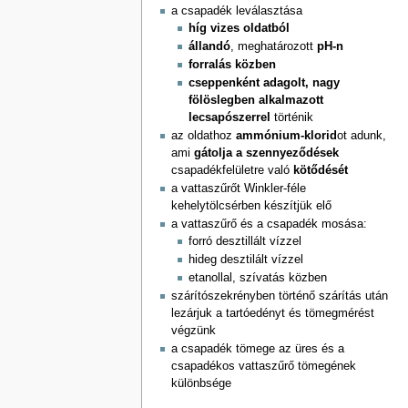
a csapadék leválasztása
híg vizes oldatból
állandó
, meghatározott
pH-n
forralás közben
cseppenként adagolt, nagy
fölöslegben alkalmazott
lecsapószerrel
történik
az oldathoz
ammónium-klorid
ot adunk,
ami
gátolja a szennyeződések
csapadékfelületre való
kötődését
a vattaszűrőt Winkler-féle
kehelytölcsérben készítjük elő
a vattaszűrő és a csapadék mosása:
forró desztillált vízzel
hideg desztilált vízzel
etanollal, szívatás közben
szárítószekrényben történő szárítás után
lezárjuk a tartóedényt és tömegmérést
végzünk
a csapadék tömege az üres és a
csapadékos vattaszűrő tömegének
különbsége