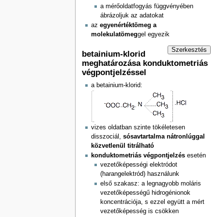
a mérőoldatfogyás függvényében
ábrázoljuk az adatokat
az
egyenértéktömeg a
molekulatömeg
gel egyezik
Szerkesztés
betainium-klorid
meghatározása konduktometriás
végpontjelzéssel
a betainium-klorid:
vizes oldatban szinte tökéletesen
disszociál,
sósavtartalma nátronlúggal
közvetlenül titrálható
konduktometriás végpontjelzés
esetén
vezetőképességi elektródot
(harangelektród) használunk
első szakasz: a legnagyobb moláris
vezetőképességű hidrogénionok
koncentrációja, s ezzel együtt a mért
vezetőképesség is csökken