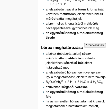
2
3
2
2
4
-
+
Br
+ 10 H
a felszabadult savat a
bróm kiforralás
át
követően
metilvörös
jelenlétében
NaOH
mérőoldat
tal megtitráljuk
a bróm teljes kiforralásáról metilvörös
becseppentésével győződhetünk meg
az
egyenértéktömeg a molekulatömeg
tizede
Szerkesztés
bórax meghatározása
a bórax (tetraborát anion)
sósav
mérőoldat
tal
metilvörös indikátor
jelenlétében
kétértékű bázis
ként
határozható meg
a felszabaduló bórsav igen gyenge sav,
így a meghatározást jelenléte nem zavarja
2-
+
B
O
(OH)
+ 2 H
+ 3 H
O = 4 H
BO
4
5
4
2
3
3
színváltás
sárgából vörösbe
az
egyenértéktömeg a molekulatömeg
fele
ha az ismeretlen bórsavtartalmát kívánjuk
meghatározni a bóraxtartalom mellett,