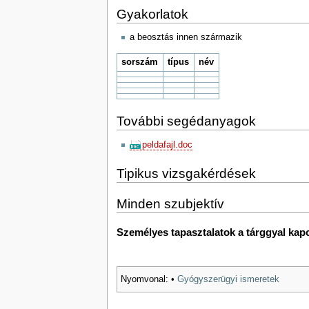
Gyakorlatok
a beosztás innen származik
sorszám
típus
név
További segédanyagok
peldafajl.doc
Tipikus vizsgakérdések
Minden szubjektív
Személyes tapasztalatok a tárggyal kap
Nyomvonal:
•
Gyógyszerügyi ismeretek