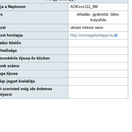
ja a Neptunon
AOKxxx111_9M
us
előadás, gyakorlat, labor,
kutyafüle
ézet
oktató intézet neve
ézet honlapja
http://ezmegahonlapja.hu
atási felelős
rhetősége
monkérés típusa év közben
évek száma
sga típusa
égi jegyet kialakítja
t szerinted még ide érdemes
elyezni