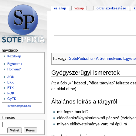
ez a lap
vitalap
oldal szerkesztése
k
navigáció
Kezdőlap
Itt vagy:
SotePedia.hu - A Semmelweis Egyete
Egyetem+
Hogyan?
Gyógyszerügyi ismeretek
ÁOK
EKK
(itt a 6db „=” közötti „Példa tárgylap” feliratot c
ETK
az oldal címe)
FOK
GyTK
Általános leírás a tárgyról
info@sotepedia.hu
mit fogsz tanulni?
keresés
előadásokról/gyakorlatokról pár szó (évfolya
milyen előkövetelménye van; mi épül rá