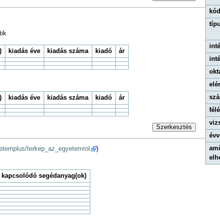
kód
típ
tik
int
)
kiadás éve
kiadás száma
kiadó
ár
int
okt
elé
szá
)
kiadás éve
kiadás száma
kiadó
ár
fél
viz
Szerkesztés
évv
ami
yetemplus/terkep_az_egyetemrol
)
elh
 kapcsolódó segédanyag(ok)