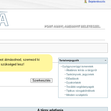
Bejelentkezés
PONT ANNYI, AMENNYIT BELETESZEL.
pot átmásolnod, szemezd ki
Tartalomjegyzék
−
 szükséged lesz!
Gyógyszerügyi ismeretek
Általános leírás a tárgyról
Tankönyvek, jegyzetek
Előadások
Szerkesztés
Gyakorlatok
További segédanyagok
Tipikus vizsgakérdések
Minden szubjektív
A tárgy adatlapja