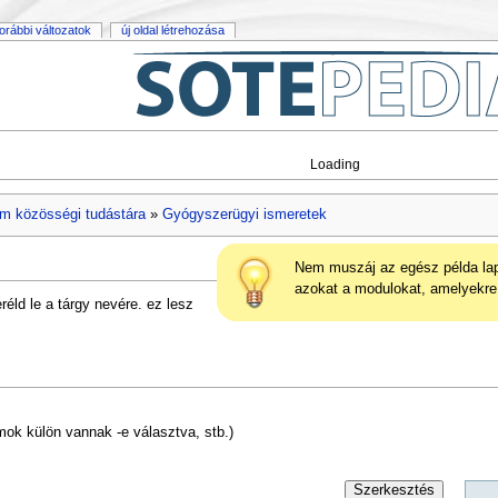
orábbi változatok
új oldal létrehozása
Loading
m közösségi tudástára
»
Gyógyszerügyi ismeretek
Nem muszáj az egész példa la
azokat a modulokat, amelyekre
seréld le a tárgy nevére. ez lesz
mok külön vannak -e választva, stb.)
Szerkesztés