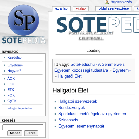
Bejelentkezés
ez a lap
vitalap
oldal szerkesztése
k
PONT ANNYI, AMENNYIT
BELETESZEL.
Loading
navigáció
Kezdőlap
Itt vagy:
SotePedia.hu - A Semmelweis
Egyetem+
Egyetem közösségi tudástára
»
Egyetem+
Hogyan?
»
Hallgatói Élet
ÁOK
EKK
Hallgatói Élet
ETK
FOK
GyTK
Hallgatói szervezetek
Rendezvények
info@sotepedia.hu
Sportolási lehetőségek az egyetemen
Szinapszis
keresés
Egyetemi eseménynaptár