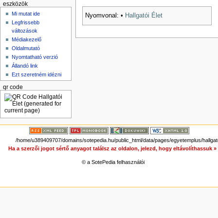
eszközök
Mi mutat ide
Nyomvonal:
•
Hallgatói Élet
Legfrissebb
változások
Médiakezelő
Oldalmutató
Nyomtatható verzió
Állandó link
Ezt szeretném idézni
qr code
/home/u389409707/domains/sotepedia.hu/public_html/data/pages/egyetemplus/hallgatoi
Ha a szerzői jogot sértő anyagot találsz az oldalon, jelezd, hogy eltávolíthassuk 
© a SotePedia felhasználói