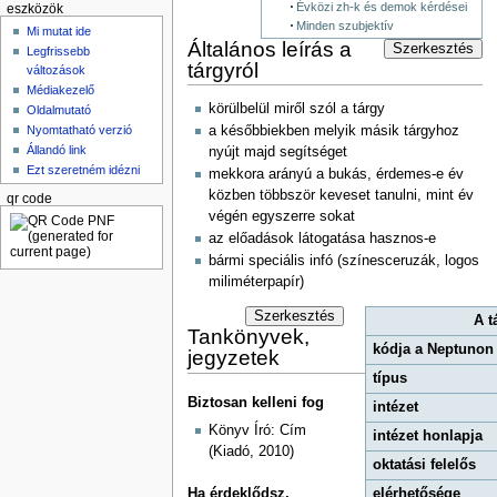
Évközi zh-k és demok kérdései
eszközök
Minden szubjektív
Mi mutat ide
Általános leírás a
Szerkesztés
Legfrissebb
tárgyról
változások
Médiakezelő
körülbelül miről szól a tárgy
Oldalmutató
a későbbiekben melyik másik tárgyhoz
Nyomtatható verzió
Állandó link
nyújt majd segítséget
Ezt szeretném idézni
mekkora arányú a bukás, érdemes-e év
közben többször keveset tanulni, mint év
qr code
végén egyszerre sokat
az előadások látogatása hasznos-e
bármi speciális infó (színesceruzák, logos
miliméterpapír)
Szerkesztés
A t
Tankönyvek,
kódja a Neptunon
jegyzetek
típus
Biztosan kelleni fog
intézet
Könyv Író: Cím
intézet honlapja
(Kiadó, 2010)
oktatási felelős
Ha érdeklődsz,
elérhetősége