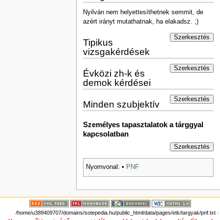
Nyilván nem helyettesíthetnek semmit, de
azért irányt mutathatnak, ha elakadsz. ;)
Szerkesztés
Tipikus
vizsgakérdések
Szerkesztés
Évközi zh-k és
demok kérdései
Szerkesztés
Minden szubjektív
Személyes tapasztalatok a tárggyal
kapcsolatban
Szerkesztés
Nyomvonal:
•
PNF
/home/u389409707/domains/sotepedia.hu/public_html/data/pages/etk/targyak/pnf.txt
·