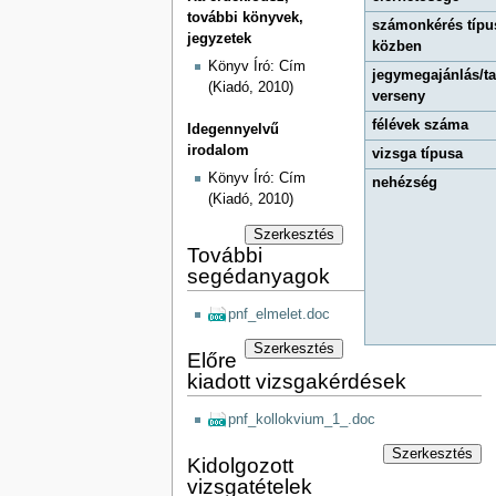
további könyvek,
számonkérés típu
jegyzetek
közben
Könyv Író: Cím
jegymegajánlás/t
(Kiadó, 2010)
verseny
félévek száma
Idegennyelvű
irodalom
vizsga típusa
Könyv Író: Cím
nehézség
(Kiadó, 2010)
Szerkesztés
További
segédanyagok
pnf_elmelet.doc
Szerkesztés
Előre
kiadott vizsgakérdések
pnf_kollokvium_1_.doc
Szerkesztés
Kidolgozott
vizsgatételek