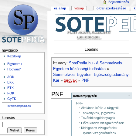
Bejelentkezés
ez a lap
vitalap
oldal szerkesztése
k
PONT ANNYI, AMENNYIT
BELETESZEL.
Loading
navigáció
Kezdőlap
Itt vagy:
SotePedia.hu - A Semmelweis
Egyetem+
Egyetem közösségi tudástára
»
Hogyan?
Semmelweis Egyetem Egészségtudományi
ÁOK
Kar
»
targyak
»
PNF
EKK
ETK
PNF
FOK
Tartalomjegyzék
−
GyTK
PNF
info@sotepedia.hu
Általános leírás a tárgyról
Tankönyvek, jegyzetek
keresés
További segédanyagok
Előre kiadott vizsgakérdések
Kidolgozott vizsgatételek
Tipikus vizsgakérdések