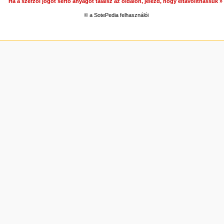
Ha a szerzői jogot sértő anyagot találsz az oldalon, jelezd, hogy eltávolíthassuk 
© a SotePedia felhasználói