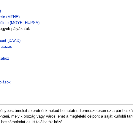
)
lete (MFHE)
esülete (MGYE, HUPSA)
 egyéb pályázatok
zpont (DAAD)
iutazás
ásához
olások
élménybeszámolóit szeretnénk neked bemutatni. Természetesen ez a pár beszá
önteni, melyik ország vagy város lehet a megfelelő célpont a saját külföldi t
 beszámolódat az itt találhatók közé.