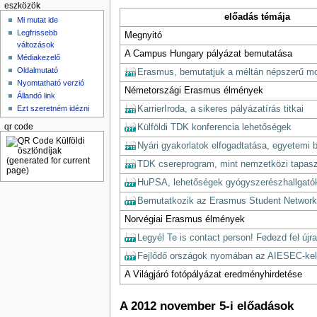
eszközök
előadás témája
Mi mutat ide
Legfrissebb
Megnyitó
változások
A Campus Hungary pályázat bemutatása
Médiakezelő
Oldalmutató
Erasmus, bemutatjuk a méltán népszerű mob
Nyomtatható verzió
Németországi Erasmus élmények
Állandó link
KarrierIroda, a sikeres pályázatírás titkai
Ezt szeretném idézni
Külföldi TDK konferencia lehetőségek
qr code
Nyári gyakorlatok elfogadtatása, egyetemi 
TDK csereprogram, mint nemzetközi tapasz
HuPSA, lehetőségek gyógyszerészhallgató
Bemutatkozik az Erasmus Student Networ
Norvégiai Erasmus élmények
Legyél Te is contact person! Fedezd fel újr
Fejlődő országok nyomában az AIESEC-kel
A Világjáró fotópályázat eredményhirdetése
A 2012 november 5-i előadások