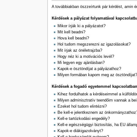
A továbbiakban öszzeírtunk pár kérdést, amin ér
Kérdések a pályázat folyamatával kapcsolatb
Mikor írják ki a pályázatot?
Mit kell beadni?
Hova kell beadni?
Hol tudom megszerezni az igazolásokat?
Mit írjak az önéletrajzba?
Hogy néz ki a motivációs levél?
Mi legyen egy ajánlásban?
Kapok-e ösztöndíjat a pályázathoz?
Milyen formában kapom meg az ösztöndíjat
Kérdések a fogadó egyetemmel kapcsolatba
Kihez fordulhatok a kérdéseimmel a külföldö
Milyen adminisztratív teendőim vannak a be
Ezeket hol tudom elintézni?
Be kell-e jelentkeznem az önkormányzathoz
Kell-e tartózkodási engedély?
Kell-e egészségügyi biztosítás, ha EU álla
Kapok-e diákigazolványt?