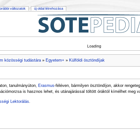
orábbi változatok
új oldal létrehozása
Loading
m közösségi tudástára
»
Egyetem+
»
Külföldi ösztöndíjak
laton, tanulmányúton,
Erasmus
-féléven, bármilyen ösztöndíjon, akkor rengeteg
ciómorzsa is hasznos lehet, és utánajárással töltött óráktól kímélhet meg vala
ségi Lektorálás
.