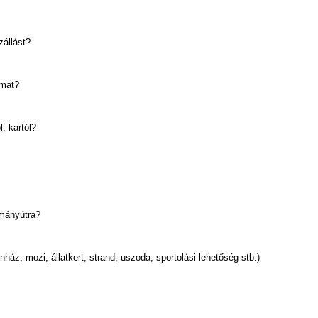
zállást?
imat?
, kartól?
mányútra?
ház, mozi, állatkert, strand, uszoda, sportolási lehetőség stb.)