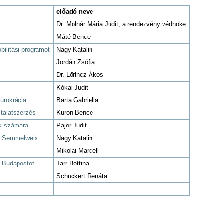
előadó neve
Dr. Molnár Mária Judit, a rendezvény védnöke
Máté Bence
ilitási programot
Nagy Katalin
Jordán Zsófia
Dr. Lőrincz Ákos
Kókai Judit
bürokrácia
Barta Gabriella
talatszerzés
Kuron Bence
k számára
Pajor Judit
k Semmelweis
Nagy Katalin
Mikolai Marcell
a Budapestet
Tarr Bettina
Schuckert Renáta