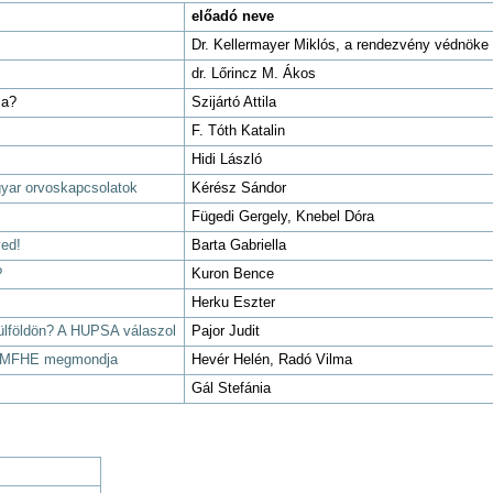
előadó neve
Dr. Kellermayer Miklós, a rendezvény védnöke
dr. Lőrincz M. Ákos
ia?
Szijártó Attila
F. Tóth Katalin
Hidi László
gyar orvoskapcsolatok
Kérész Sándor
Fügedi Gergely, Knebel Dóra
yed!
Barta Gabriella
?
Kuron Bence
Herku Eszter
ülföldön? A HUPSA válaszol
Pajor Judit
Az MFHE megmondja
Hevér Helén, Radó Vilma
Gál Stefánia