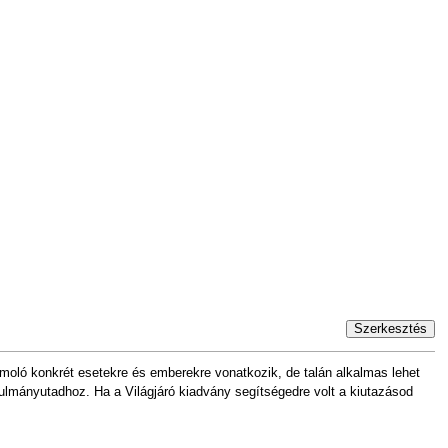
Szerkesztés
moló konkrét esetekre és emberekre vonatkozik, de talán alkalmas lehet
anulmányutadhoz. Ha a Világjáró kiadvány segítségedre volt a kiutazásod