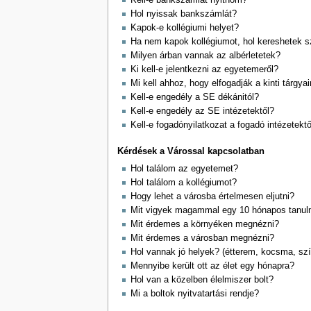
Kell-e bankszámlát nyitnom?
Hol nyissak bankszámlát?
Kapok-e kollégiumi helyet?
Ha nem kapok kollégiumot, hol kereshetek s
Milyen árban vannak az albérletetek?
Ki kell-e jelentkezni az egyetemeről?
Mi kell ahhoz, hogy elfogadják a kinti tárgya
Kell-e engedély a SE dékánitól?
Kell-e engedély az SE intézetektől?
Kell-e fogadónyilatkozat a fogadó intézetektől
Kérdések a Várossal kapcsolatban
Hol találom az egyetemet?
Hol találom a kollégiumot?
Hogy lehet a városba értelmesen eljutni?
Mit vigyek magammal egy 10 hónapos tanul
Mit érdemes a környéken megnézni?
Mit érdemes a városban megnézni?
Hol vannak jó helyek? (étterem, kocsma, szín
Mennyibe került ott az élet egy hónapra?
Hol van a közelben élelmiszer bolt?
Mi a boltok nyitvatartási rendje?