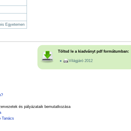
eis Egyetemen
Töltsd le a kiadványt pdf formátumban:
Világjáró 2012
n?
zervezetek és pályázataik bemutatkozása
a
ó Tanács