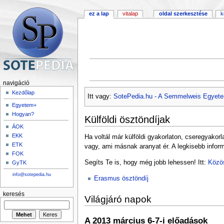
ez a lap
vitalap
oldal szerkesztése
k
navigáció
Kezdőlap
Itt vagy:
SotePedia.hu - A Semmelweis Egyete
Egyetem+
Hogyan?
Külföldi ösztöndíjak
ÁOK
EKK
Ha voltál már külföldi gyakorlaton, cseregyakor
ETK
vagy, ami másnak aranyat ér. A legkisebb informá
FOK
Segíts Te is, hogy még jobb lehessen! Itt:
Közös
GyTK
info@sotepedia.hu
Erasmus ösztöndíj
keresés
Világjáró napok
A 2013 március 6-7-i előadások