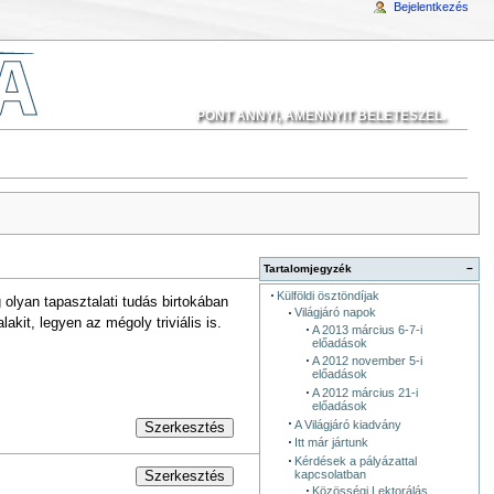
Bejelentkezés
PONT ANNYI, AMENNYIT BELETESZEL.
Tartalomjegyzék
−
Külföldi ösztöndíjak
 olyan tapasztalati tudás birtokában
Világjáró napok
kit, legyen az mégoly triviális is.
A 2013 március 6-7-i
előadások
A 2012 november 5-i
előadások
A 2012 március 21-i
előadások
A Világjáró kiadvány
Szerkesztés
Itt már jártunk
Kérdések a pályázattal
kapcsolatban
Szerkesztés
Közösségi Lektorálás