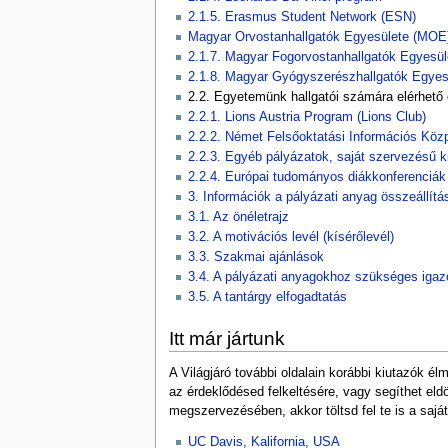
2.1.5. Erasmus Student Network (ESN)
Magyar Orvostanhallgatók Egyesülete (MOE
2.1.7. Magyar Fogorvostanhallgatók Egyesü
2.1.8. Magyar Gyógyszerészhallgatók Egy
2.2. Egyetemünk hallgatói számára elérhető
2.2.1. Lions Austria Program (Lions Club)
2.2.2. Német Felsőoktatási Információs Kö
2.2.3. Egyéb pályázatok, saját szervezésű k
2.2.4. Európai tudományos diákkonferenciák
3. Információk a pályázati anyag összeállít
3.1. Az önéletrajz
3.2. A motivációs levél (kísérőlevél)
3.3. Szakmai ajánlások
3.4. A pályázati anyagokhoz szükséges igaz
3.5. A tantárgy elfogadtatás
Itt már jártunk
A Világjáró további oldalain korábbi kiutazók 
az érdeklődésed felkeltésére, vagy segíthet eld
megszervezésében, akkor töltsd fel te is a saját
UC Davis, Kalifornia, USA