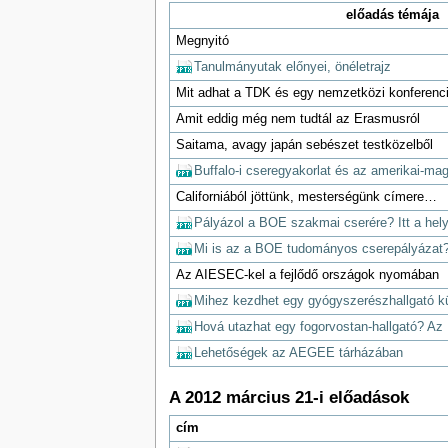
előadás témája
Megnyitó
Tanulmányutak előnyei, önéletrajz
Mit adhat a TDK és egy nemzetközi konferenc
Amit eddig még nem tudtál az Erasmusról
Saitama, avagy japán sebészet testközelből
Buffalo-i cseregyakorlat és az amerikai-ma
Californiából jöttünk, mesterségünk címere…
Pályázol a BOE szakmai cserére? Itt a hel
Mi is az a BOE tudományos cserepályázat
Az AIESEC-kel a fejlődő országok nyomában
Mihez kezdhet egy gyógyszerészhallgató k
Hová utazhat egy fogorvostan-hallgató? 
Lehetőségek az AEGEE tárházában
A 2012 március 21-i előadások
cím